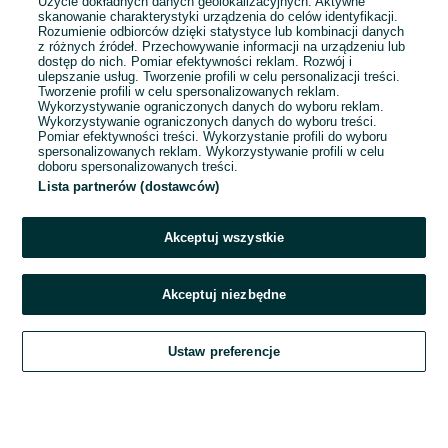
Użycie dokładnych danych geolokalizacyjnych. Aktywne
25 zł
skanowanie charakterystyki urządzenia do celów identyfikacji.
29,38 zł z Pakietem
Rozumienie odbiorców dzięki statystyce lub kombinacji danych
z różnych źródeł. Przechowywanie informacji na urządzeniu lub
Ochronnym
dostęp do nich. Pomiar efektywności reklam. Rozwój i
ulepszanie usług. Tworzenie profili w celu personalizacji treści.
Nowy Targ
07 sierpnia 2026
Tworzenie profili w celu spersonalizowanych reklam.
Wykorzystywanie ograniczonych danych do wyboru reklam.
XXL / 44
Szary
Wykorzystywanie ograniczonych danych do wyboru treści.
Pomiar efektywności treści. Wykorzystanie profili do wyboru
spersonalizowanych reklam. Wykorzystywanie profili w celu
doboru spersonalizowanych treści.
Lista partnerów (dostawców)
1
2
3
...
39
Akceptuj wszystkie
Akceptuj niezbędne
Ustaw preferencje
Szukaj
Obserwujesz
Dodaj
Czat
Konto