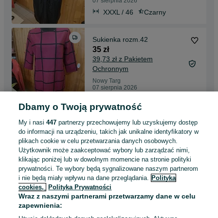
07 sierpnia 2026
XXXL / 46
Czarny
Sukienka rozm.42
35 zł
39,73 zł z Pakietem
Ochronnym
Nowy Targ
07 sierpnia 2026
XL / 42
Różowy
Dbamy o Twoją prywatność
My i nasi
447
partnerzy przechowujemy lub uzyskujemy dostęp
Sukienka Gina rozm.46
do informacji na urządzeniu, takich jak unikalne identyfikatory w
35 zł
plikach cookie w celu przetwarzania danych osobowych.
39,73 zł z Pakietem
Użytkownik może zaakceptować wybory lub zarządzać nimi,
Ochronnym
klikając poniżej lub w dowolnym momencie na stronie polityki
Nowy Targ
prywatności. Te wybory będą sygnalizowane naszym partnerom
07 sierpnia 2026
i nie będą miały wpływu na dane przeglądania.
Polityka
XXXL / 46
Szary
cookies,
Polityka Prywatności
Wraz z naszymi partnerami przetwarzamy dane w celu
zapewnienia:
Gina benotti sukienka rozm.44