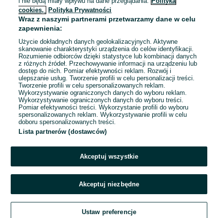
i nie będą miały wpływu na dane przeglądania.
Polityka
XXL / 44
Wielokolorowy
cookies,
Polityka Prywatności
Wraz z naszymi partnerami przetwarzamy dane w celu
zapewnienia:
Marynarka kwiaty rozm.42
Użycie dokładnych danych geolokalizacyjnych. Aktywne
20 zł
skanowanie charakterystyki urządzenia do celów identyfikacji.
24,20 zł z Pakietem
Rozumienie odbiorców dzięki statystyce lub kombinacji danych
z różnych źródeł. Przechowywanie informacji na urządzeniu lub
Ochronnym
dostęp do nich. Pomiar efektywności reklam. Rozwój i
ulepszanie usług. Tworzenie profili w celu personalizacji treści.
Nowy Targ
30 lipca 2026
Tworzenie profili w celu spersonalizowanych reklam.
Wykorzystywanie ograniczonych danych do wyboru reklam.
XL / 42
Wielokolorowy
Wykorzystywanie ograniczonych danych do wyboru treści.
Pomiar efektywności treści. Wykorzystanie profili do wyboru
spersonalizowanych reklam. Wykorzystywanie profili w celu
doboru spersonalizowanych treści.
Lista partnerów (dostawców)
1
...
9
...
39
Akceptuj wszystkie
Akceptuj niezbędne
Ustaw preferencje