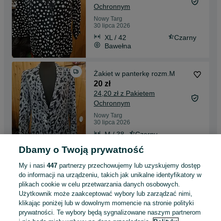
Ochronnym
Nowy Targ
30 lipca 2026
XL / 42
Czarny
Bawełna
Żakiet w panterkę rozm.M
20 zł
24,20 zł z Pakietem
Ochronnym
Nowy Targ
30 lipca 2026
M / 38
Czarny
Dbamy o Twoją prywatność
Żakiet w kwiaty bergamo
My i nasi
447
partnerzy przechowujemy lub uzyskujemy dostęp
rozm.44
do informacji na urządzeniu, takich jak unikalne identyfikatory w
20 zł
plikach cookie w celu przetwarzania danych osobowych.
24,20 zł z Pakietem
Użytkownik może zaakceptować wybory lub zarządzać nimi,
Ochronnym
klikając poniżej lub w dowolnym momencie na stronie polityki
Nowy Targ
prywatności. Te wybory będą sygnalizowane naszym partnerom
30 lipca 2026