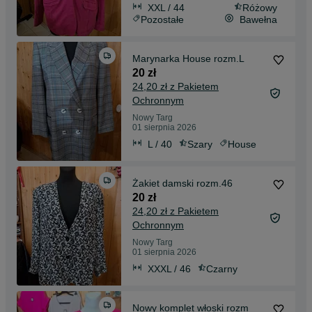
XXL / 44
Różowy
Pozostałe
Bawełna
Marynarka House rozm.L
20 zł
24,20 zł z Pakietem
Ochronnym
Nowy Targ
01 sierpnia 2026
L / 40
Szary
House
Żakiet damski rozm.46
20 zł
24,20 zł z Pakietem
Ochronnym
Nowy Targ
01 sierpnia 2026
XXXL / 46
Czarny
Nowy komplet włoski rozm